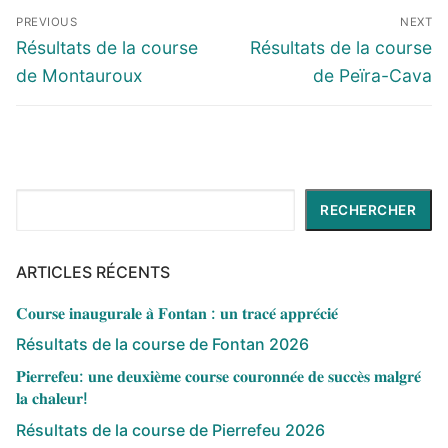
Navigation
PREVIOUS
NEXT
de
Previous
Next
Résultats de la course
Résultats de la course
l’article
post:
post:
de Montauroux
de Peïra-Cava
Rechercher
RECHERCHER
ARTICLES RÉCENTS
𝐂𝐨𝐮𝐫𝐬𝐞 𝐢𝐧𝐚𝐮𝐠𝐮𝐫𝐚𝐥𝐞 𝐚̀ 𝐅𝐨𝐧𝐭𝐚𝐧 : 𝐮𝐧 𝐭𝐫𝐚𝐜𝐞́ 𝐚𝐩𝐩𝐫𝐞́𝐜𝐢𝐞́
Résultats de la course de Fontan 2026
𝐏𝐢𝐞𝐫𝐫𝐞𝐟𝐞𝐮: 𝐮𝐧𝐞 𝐝𝐞𝐮𝐱𝐢𝐞̀𝐦𝐞 𝐜𝐨𝐮𝐫𝐬𝐞 𝐜𝐨𝐮𝐫𝐨𝐧𝐧𝐞́𝐞 𝐝𝐞 𝐬𝐮𝐜𝐜𝐞̀𝐬 𝐦𝐚𝐥𝐠𝐫𝐞́
𝐥𝐚 𝐜𝐡𝐚𝐥𝐞𝐮𝐫!
Résultats de la course de Pierrefeu 2026