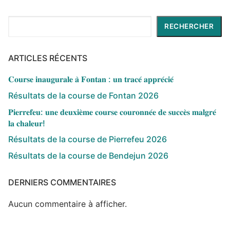
Rechercher
RECHERCHER
ARTICLES RÉCENTS
𝐂𝐨𝐮𝐫𝐬𝐞 𝐢𝐧𝐚𝐮𝐠𝐮𝐫𝐚𝐥𝐞 𝐚̀ 𝐅𝐨𝐧𝐭𝐚𝐧 : 𝐮𝐧 𝐭𝐫𝐚𝐜𝐞́ 𝐚𝐩𝐩𝐫𝐞́𝐜𝐢𝐞́
Résultats de la course de Fontan 2026
𝐏𝐢𝐞𝐫𝐫𝐞𝐟𝐞𝐮: 𝐮𝐧𝐞 𝐝𝐞𝐮𝐱𝐢𝐞̀𝐦𝐞 𝐜𝐨𝐮𝐫𝐬𝐞 𝐜𝐨𝐮𝐫𝐨𝐧𝐧𝐞́𝐞 𝐝𝐞 𝐬𝐮𝐜𝐜𝐞̀𝐬 𝐦𝐚𝐥𝐠𝐫𝐞́
𝐥𝐚 𝐜𝐡𝐚𝐥𝐞𝐮𝐫!
Résultats de la course de Pierrefeu 2026
Résultats de la course de Bendejun 2026
DERNIERS COMMENTAIRES
Aucun commentaire à afficher.