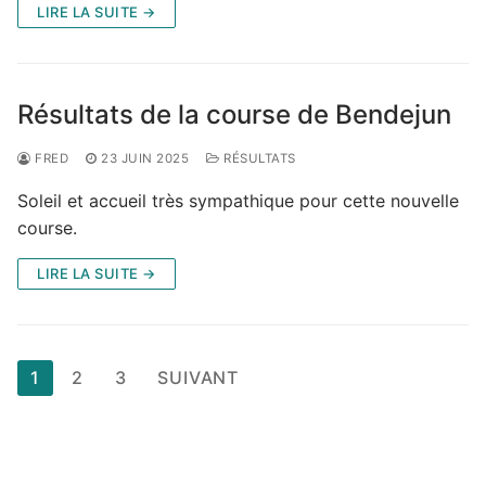
LIRE LA SUITE →
Résultats de la course de Bendejun
FRED
23 JUIN 2025
RÉSULTATS
Soleil et accueil très sympathique pour cette nouvelle
course.
LIRE LA SUITE →
Pagination
1
2
3
SUIVANT
des
publications