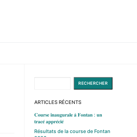
Rechercher
RECHERCHER
ARTICLES RÉCENTS
𝐂𝐨𝐮𝐫𝐬𝐞 𝐢𝐧𝐚𝐮𝐠𝐮𝐫𝐚𝐥𝐞 𝐚̀ 𝐅𝐨𝐧𝐭𝐚𝐧 : 𝐮𝐧
𝐭𝐫𝐚𝐜𝐞́ 𝐚𝐩𝐩𝐫𝐞́𝐜𝐢𝐞́
Résultats de la course de Fontan