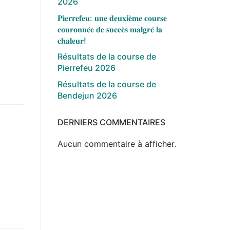
2026
𝐏𝐢𝐞𝐫𝐫𝐞𝐟𝐞𝐮: 𝐮𝐧𝐞 𝐝𝐞𝐮𝐱𝐢𝐞̀𝐦𝐞 𝐜𝐨𝐮𝐫𝐬𝐞
𝐜𝐨𝐮𝐫𝐨𝐧𝐧𝐞́𝐞 𝐝𝐞 𝐬𝐮𝐜𝐜𝐞̀𝐬 𝐦𝐚𝐥𝐠𝐫𝐞́ 𝐥𝐚
𝐜𝐡𝐚𝐥𝐞𝐮𝐫!
Résultats de la course de
Pierrefeu 2026
Résultats de la course de
Bendejun 2026
DERNIERS COMMENTAIRES
Aucun commentaire à afficher.